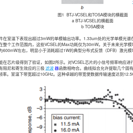
图1 BTJ-VCSEL和TOSA模块的横截面
a BTJ-VCSEL的横截面
b TOSA模块
件在室温下表现出超过3mW的单模输出功率。1.33um处的光学单模光谱
在整个工作范围内，这些VCSEL的Max功耗仅为30mW。关于未来光学
为600mW左右，明显小于消耗超过1W的典型分布式反馈（DFB）激光模
能在芯片级得到了验证，如图2所示。对VCSEL芯片的小信号频率响应
有阻尼和寄生效应的三极
滤波
器
函数相吻合。曲线拟合允许提取几个固
率。室温下带宽超过10GHz。这种卓越的带宽使数据传输速度达到12.5Gb