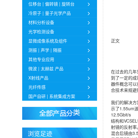
位移台 | 偏转镜 | 旋转台
冷原子 | 量子光学产品
材料分析设备
光学检测设备
显微成像系统及组件
正文
测振 | 声学 | 隔振
其他专业应用
微波 | 太赫兹 产品
在过去的几年
X射线产品
到了一定的成熟
器件概念可以获
光纤传感
合技术来规避
国产自研 | 系统集成方案
我们的解决方
示了1.55u
12.5Gbit/s
结构和VCS
射镜的反射率
混合后镜由3.5
浏览足迹