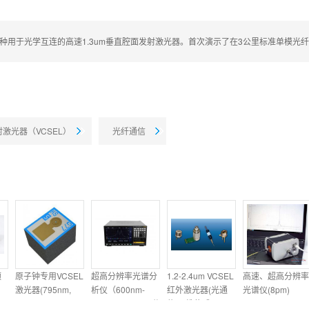
种用于光学互连的高速1.3um垂直腔面发射激光器。首次演示了在3公里标准单模光纤上以
激光器（VCSEL）
光纤通信
频
原子钟专用VCSEL
超高分辨率光谱分
1.2-2.4um VCSEL
高速、超高分辨率
激光器(795nm,
析仪（600nm-
红外激光器(光通
光谱仪(8pm)
895nm)
1700nm，10pm分
信/三维传感)