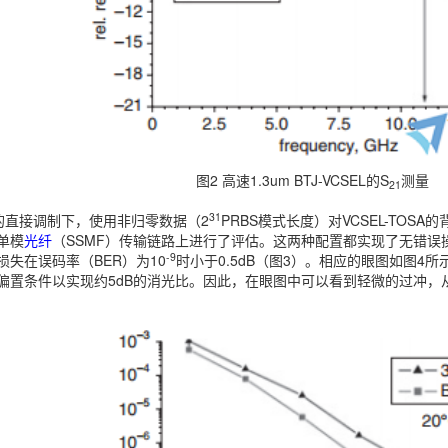
图2 高速1.3um BTJ-VCSEL的S
测量
21
31
t/s的直接调制下，使用非归零数据（2
PRBS模式长度）对VCSEL-TOS
单模
光纤
（SSMF）传输链路上进行了评估。这两种配置都实现了无错误
-9
损失在误码率（BER）为10
时小于0.5dB（图3）。相应的眼图如图4所
偏置条件以实现约5dB的消光比。因此，在眼图中可以看到轻微的过冲，