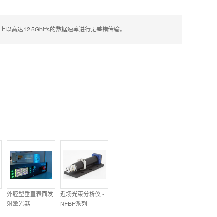
高达12.5Gbit/s的数据速率进行无差错传输。
外腔型垂直表面发
近场光束分析仪 -
射激光器
NFBP系列