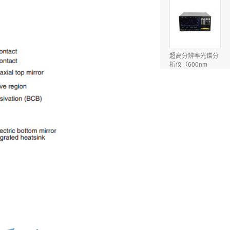
超高分辨率光谱分
析仪（600nm-
1700nm，10pm分
辨率）
1.2-2.4um VCSEL
红外激光器(光通
信/三维传感)