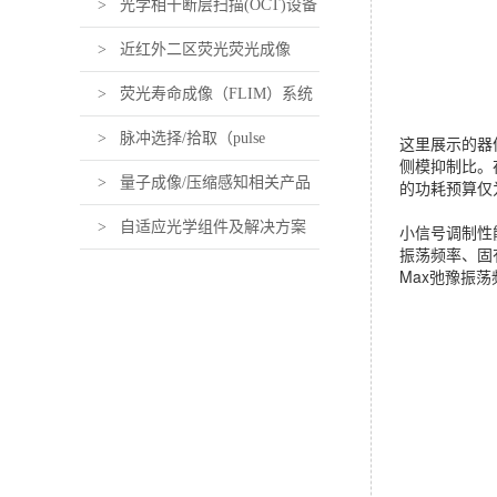
> 光学相干断层扫描(OCT)设备
及组件
> 近红外二区荧光荧光成像
（近红外活体荧光成像）设备及
> 荧光寿命成像（FLIM）系统
组件
及组件
> 脉冲选择/拾取（pulse
这里展示的器
侧模抑制比。
picking）系统及组件
> 量子成像/压缩感知相关产品
的功耗预算仅
> 自适应光学组件及解决方案
小信号调制性
振荡频率、固
Max
弛豫振荡频