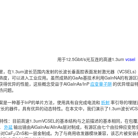
辨率）
用于12.5Gbit/s光互连的高速1.3um
vcsel
里，在1.3um波长范围内发射的长波长垂直腔表面发射激光器（VCSEL
度，可以进入工业应用。虽然成熟的GaAs基技术利用GaInNA的有源区扩
得优异的性能，这些概念受益于AlGaInAs/InP
应变量子阱
的优异增益
热问题。
案是一种基于InP的单片方法，使用具有自完成电流和
折射
率引导的埋隧道
m波长的器件，具有优异的动态特性。在本文中，我们演示了1.3um波长V
EL特性：目前高速1.3umVCSEL的基本结构与之前描述的基本相同，在
。
外延
输出镜由AlGaInAs/AlInAs层对制成，有源区由七个由拉伸应变
对CaF
/ZnS和一层金制成。为了与商用收发器模块兼容，该芯片被安装
2