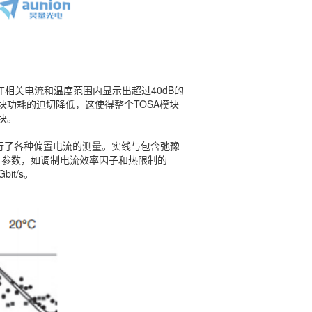
高速、超高分辨率
光谱仪(8pm)
在相关电流和温度范围内显示出超过40dB的
模块功耗的迫切降低，这使得整个TOSA模块
外腔型垂直表面发
块。
射激光器
进行了各种偏置电流的测量。实线与包含弛豫
有参数，如调制电流效率因子和热限制的
it/s。
近场光束分析仪 -
NFBP系列