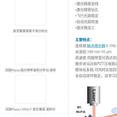
•激光精密划线
•激光精密钻孔
•飞行光路稳定
•自动光路校准
•
激光微加工
高灵敏度等离子体分析仪
主要特点：
连续或
脉冲激光器
0.1Hz
全波段:180 nm-10 µm
高速度:伺服带宽可高达到5
微步进马达和PZT压电致
模块化系统,可同时实现四
法国Phasics高分辨率波前分析仪/波前
传感器/波前相差仪/波前探测器
全自动闭环稳定，自学习
法国Phasics SID4-V 真空兼容 波前分
析仪