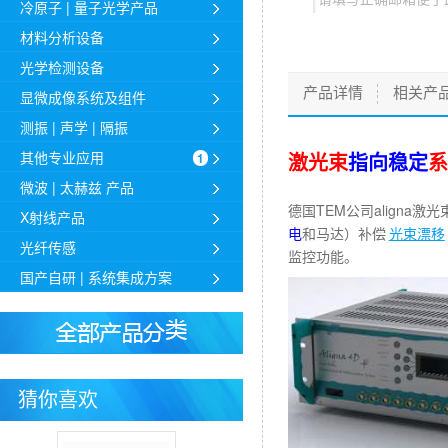
冷原子 | 量子光学产品
材料分析设备
光学检测设备
产品详情
相关产
显微成像系统及组件
测振 | 声学 | 隔振
其他专业应用
激光束
指向稳定
系
1
微波 | 太赫兹 产品
德国TEM公司align
X射线产品
电
和马达）补偿
光束漂移
光纤传感
监控功能。
国产自研 | 系统集成方案
猜你喜欢