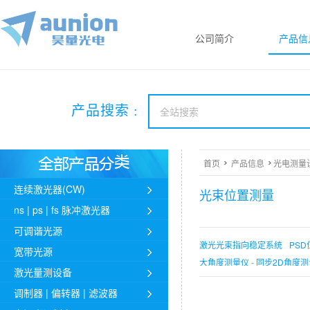
公司简介
产品信
产品搜索 :
首页
产品信息
光电测量设
连续激光器(CW)
光束位置测量
ns | ps | fs 脉冲激光器
可调谐光源
激光光束指向稳定系统
PS
宽带光源
大角度测量仪 - 同步2D角度
激光量测设备
楔形角度测量仪- Min. 0.0001°
调制器 | 偏转器 | 滤波器
ELWI-GER 3000 光学直