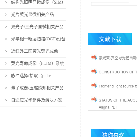
> 结构光照明显微成像（SIM）
相关产品
> 光片荧光显微相关产品
> 双光子/三光子显微相关产品
文献下载
电光偏转器/电光偏转系
> 光学相干断层扫描(OCT)设备
统/EOD
及组件
> 近红外二区荧光荧光成像
激光束-真空导光管自动对准
（近红外活体荧光成像）设备及
> 荧光寿命成像（FLIM）系统
CONSTRUCTION OF TH
组件
及组件
> 脉冲选择/拾取（pulse
Frontend light source
picking）系统及组件
> 量子成像/压缩感知相关产品
激光功率可变衰减器
（电动功率衰减器）
STATUS OF THE ACCE
> 自适应光学组件及解决方案
Aligna.PDF
猜你喜欢