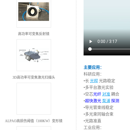
高功率可变焦反射镜
主要应用：
科研应用：
3D高功率可变焦激光扫描头
•长
光程
光路稳定
•多平台激光实验
•空芯
光纤
对准
耦合
•
超快激光
泵浦
探测
•导光管束线稳定
•多光束同轴合束
•光路准直
ALPAO高损伤阈值（100KW）变形镜
工业应用：