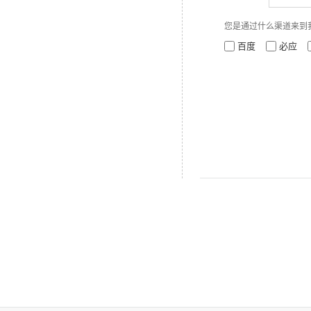
您是通过什么渠道来到
百度
必应
产品标签：Aligna
系统,光束指向和位置稳定,