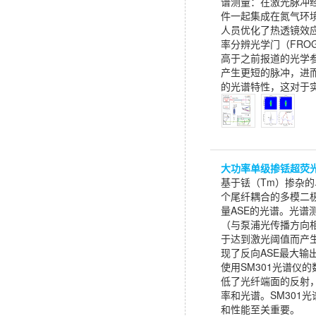
谱测量：在激光脉冲
件一起集成在氮气环
人员优化了热透镜效
率分辨光学门（FRO
高于之前报道的光学
产生更短的脉冲，进而
的光谱特性，这对于
大功率单级掺铥超荧
基于铥（Tm）掺杂的
个尾纤耦合的多模二极
量ASE的光谱。光谱
（与泵浦光传播方向相
于达到激光阈值而产生的
现了反向ASE最大输出功
使用SM301光谱仪
低了光纤端面的反射，
率和光谱。SM301
和性能至关重要。