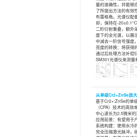
量的准确性，并能够应
了所提出方法的有效性。
布雷格角。光谱仪配备
却，保持在-20±0.
二阶衍射重叠，额外采
度下的全光谱，以展示
中减去一阶信号强度
亮度的转换：将获得的
通过后处理方法补偿
SM301光谱仪来
从单级Cr2+ZnSe放大器
基于Cr2+:ZnS
（CPA）技术的高效
中心波长为2.5微米
应用前景：有望用于产
系统构建：使用水冷的
完全压缩激光脉冲，研