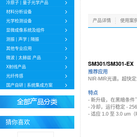
冷原子 | 量子光学产品
材料分析设备
光学检测设备
产品详情
使用案
显微成像系统及组件
测振 | 声学 | 隔振
其他专业应用
微波 | 太赫兹 产品
SM301/SM301-EX
X射线产品
推荐应用
光纤传感
NIR-MIR光谱。
超快
定
国产自研 | 系统集成方案
特点
- 新升级，在黑暗条
- 冷却，运行稳定 - 25
- 适应 1.0 至 3.0 
猜你喜欢