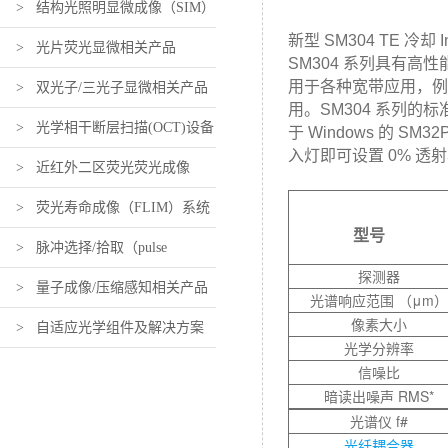
> 结构光照明显微成像（SIM）
新型 SM304 TE 
相关产品
> 光片荧光显微相关产品
SM304 系列具有
用于各种宽带应用，例如
> 双光子/三光子显微相关产品
用。SM304 系列的标
> 光学相干断层扫描(OCT)设备
于 Windows 的 
入灯即可设置 0% 透
及组件
> 近红外二区荧光荧光成像
（近红外活体荧光成像）设备及
> 荧光寿命成像（FLIM）系统
型号
组件
及组件
> 脉冲选择/拾取（pulse
探测器
picking）系统及组件
> 量子成像/压缩感知相关产品
光谱响应范围 （μm）
像素大小
> 自适应光学组件及解决方案
光学分辨率
信噪比
暗读出噪声 RMS*
光谱仪 f#
光纤耦合器