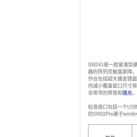
SM241是一款紧凑
器的阵列灵敏度屏障，可
作台包括超大镀金镜面和光
内减小覆盖窗口尺寸将
非常窄的带宽和
强光
，
标准接口包括一个USB
的SM32Pro基于w