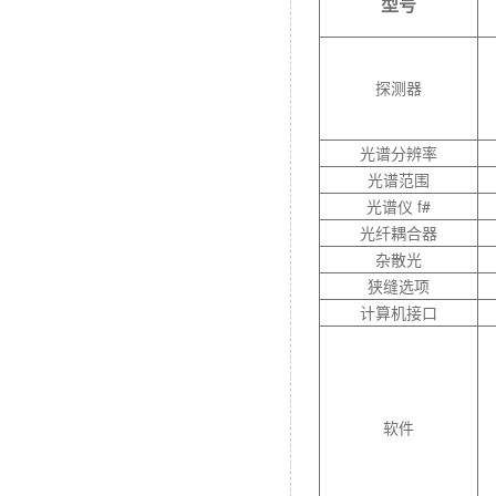
型号
探测器
光谱分辨率
光谱范围
光谱仪 f#
光纤耦合器
杂散光
狭缝选项
计算机接口
软件