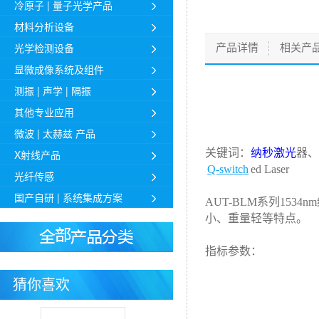
冷原子 | 量子光学产品
材料分析设备
光学检测设备
产品详情
相关产
显微成像系统及组件
测振 | 声学 | 隔振
其他专业应用
微波 | 太赫兹 产品
关键词：
纳秒激光
器、
X射线产品
Q-switch
ed Laser
光纤传感
国产自研 | 系统集成方案
AUT-BLM
系列
1534nm
小、重量轻等特点。
指标参数：
猜你喜欢