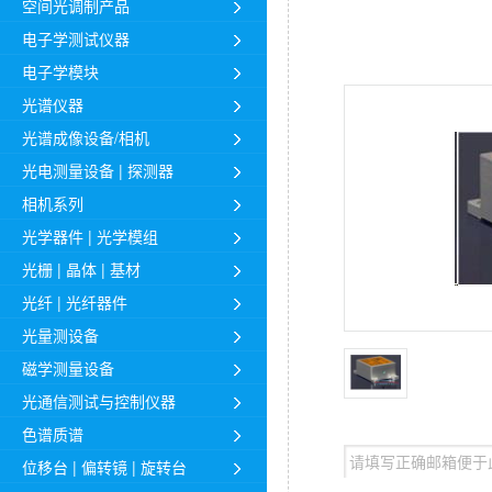
空间光调制产品
1064nm紧凑纳秒激光器-Q2HE（
1550nm紧凑高功率脉冲光纤
电子学测试仪器
中功率纳秒激光器（1-14W，0-5
电子学模块
波形可编程脉冲激光器（MOP
光谱仪器
1550nm单频脉冲光纤激光器
光谱成像设备/相机
亚纳秒和纳秒脉冲光纤激光器
光电测量设备 | 探测器
相机系列
光学器件 | 光学模组
光栅 | 晶体 | 基材
光纤 | 光纤器件
光量测设备
磁学测量设备
光通信测试与控制仪器
色谱质谱
位移台 | 偏转镜 | 旋转台