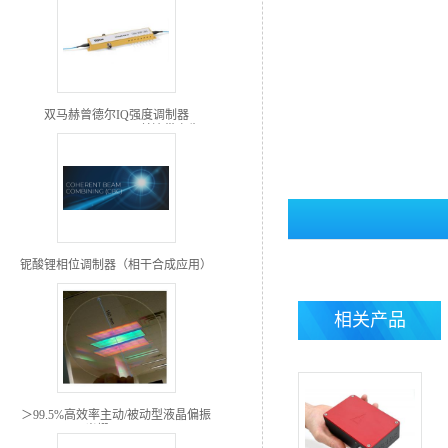
双马赫曾德尔IQ强度调制器
(QPSK,QAM,CS-SSB单边带产生)
铌酸锂相位调制器（相干合成应用）
相关产品
＞99.5%高效率主动/被动型液晶偏振
光栅(LCPG)