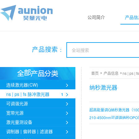
公司简介
产品信
产品搜索 :
首页
产品信息
ns | ps 
连续激光器(CW)
纳秒激光器
ns | ps | fs 脉冲激光器
1
可调谐光源
超高能量调Q纳秒激光器（100-1
宽带光源
210-4500nm可调谐纳秒OPO
激光量测设备
447nm/671nm/1342nm
调制器 | 偏转器 | 滤波器
1064nm紧凑可调纳秒激光器-Q2（