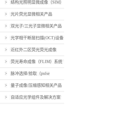
> 结构光照明显微成像（SIM）
相关产品
> 光片荧光显微相关产品
> 双光子/三光子显微相关产品
> 光学相干断层扫描(OCT)设备
及组件
> 近红外二区荧光荧光成像
（近红外活体荧光成像）设备及
> 荧光寿命成像（FLIM）系统
组件
及组件
> 脉冲选择/拾取（pulse
picking）系统及组件
> 量子成像/压缩感知相关产品
> 自适应光学组件及解决方案