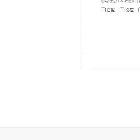
您是通过什么渠道来到
百度
必应
产品标签：飞秒激光器,
中红外飞秒光纤激光器,掺铒