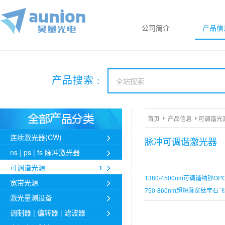
公司简介
产品信
产品搜索 :
首页
产品信息
可调谐光
连续激光器(CW)
脉冲可调谐激光器
ns | ps | fs 脉冲激光器
可调谐光源
1
1380-4500nm可调谐纳秒OP
宽带光源
750-860nm超短脉宽钛宝石飞
激光量测设备
3000-3400nm/3-3.4u
调制器 | 偏转器 | 滤波器
5-6um, 5.7-7.4um, 6-7