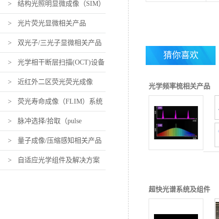
> 结构光照明显微成像（SIM）
相关产品
> 光片荧光显微相关产品
> 双光子/三光子显微相关产品
猜你喜欢
中红外飞秒脉冲整形器
> 光学相干断层扫描(OCT)设备
及组件
> 近红外二区荧光荧光成像
光学频率梳相关产品
（近红外活体荧光成像）设备及
> 荧光寿命成像（FLIM）系统
组件
及组件
> 脉冲选择/拾取（pulse
picking）系统及组件
> 量子成像/压缩感知相关产品
MPBC 2RU拉曼协同泵
浦器
> 自适应光学组件及解决方案
超快光谱系统及组件