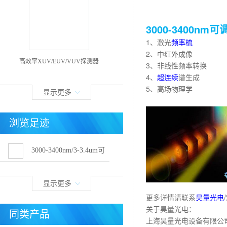
3000-3400
1、激光
频率梳
2、中红外成像
高效率XUV/EUV/VUV探测器
3、非线性频率转换
4、
超连续
谱生成
5、高场物理学
显示更多
浏览足迹
3000-3400nm/3-3.4um可
调谐飞秒光纤激光器
显示更多
更多详情请联系
昊量光电
关于昊量光电：
同类产品
上海昊量光电设备有限公