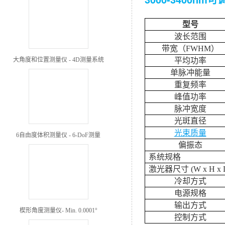
型号
波长范围
带宽（
FWHM
）
大角度和位置测量仪 - 4D测量系统
平均功率
单脉冲能量
重复频率
峰值功率
脉冲宽度
光斑直径
光束质量
6自由度体积测量仪 - 6-DoF测量
偏振
态
系统规格
激光器尺寸
(W x H x 
冷却方式
电源规格
输出方式
楔形角度测量仪- Min. 0.0001°
控制方式