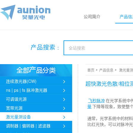
公司简介
产品信
产品搜索 :
首页
产品信息
激光量测
连续激光器(CW)
超快激光色散/相位
ns | ps | fs 脉冲激光器
可调谐光源
飞秒脉冲
在光学系统中
量
下降等现象，致使整
宽带光源
激光量测设备
通常，光学系统中的材料
比红光快，可以对脉冲光
调制器 | 偏转器 | 滤波器