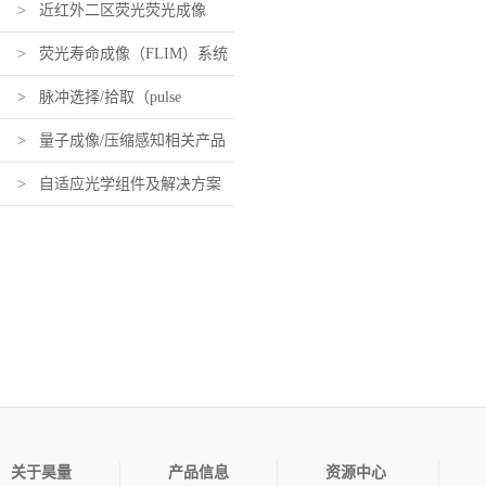
及组件
> 近红外二区荧光荧光成像
（近红外活体荧光成像）设备及
> 荧光寿命成像（FLIM）系统
组件
及组件
> 脉冲选择/拾取（pulse
picking）系统及组件
> 量子成像/压缩感知相关产品
> 自适应光学组件及解决方案
关于昊量
产品信息
资源中心