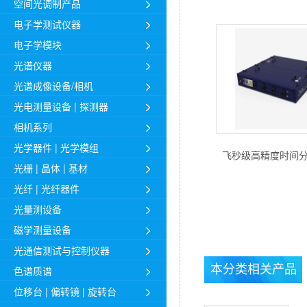
空间光调制产品
电子学测试仪器
电子学模块
光谱仪器
光谱成像设备/相机
光电测量设备 | 探测器
相机系列
光学器件 | 光学模组
该系统提供高精度
飞秒级高精度时间
光栅 | 晶体 | 基材
步，具备亚飞秒级
动稳定性，支持10
光纤 | 光纤器件
纤链接，确保长距
光量测设备
卓越稳定性
磁学测量设备
光通信测试与控制仪器
本分类相关产品
色谱质谱
位移台 | 偏转镜 | 旋转台