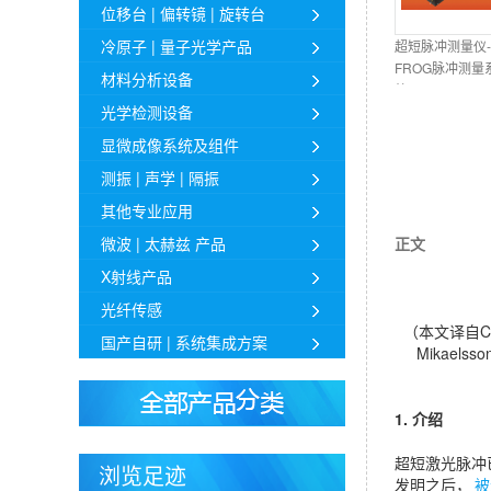
位移台 | 偏转镜 | 旋转台
冷原子 | 量子光学产品
超短脉冲测量仪-
FROG脉冲测量
材料分析设备
统 (FROGscan)
光学检测设备
显微成像系统及组件
测振 | 声学 | 隔振
其他专业应用
微波 | 太赫兹 产品
正文
X射线产品
光纤传感
（本文译自Charac
国产自研 | 系统集成方案
Mikaelsson
1. 介绍
超短激光脉冲
浏览足迹
发明之后，
被