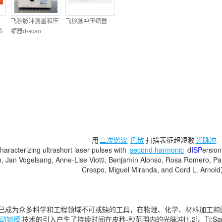
飞秒脉冲测量和压
飞秒脉冲压缩器
系
缩器d-scan
用
二次谐波
色散
扫描表征超短激
光脉冲
terizing ultrashort laser pulses with
second harmonic
d
ISP
ersio
, Jan Vogelsang, Anne-Lise Viotti, Benjamín Alonso, Rosa Romero, Paulo
Crespo, Miguel Miranda, and Cord L. Arnol
已成为众多科学和工程领域不可或缺的工具，在物理、化学、材料加工和
动锁模
技术的引入产生了持续时间在皮秒-秒范围内的光脉冲[1,2]。Ti:S