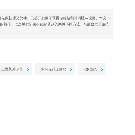
和反演算法既快速又鲁棒，已被开发用于获得谱相位和时间脉冲轮廓。本文
冲的特征，以及单发记录d-scan轨迹的两种不同方法，从而显示了该技
单发脉冲测量
空芯光纤压缩器
OPCPA