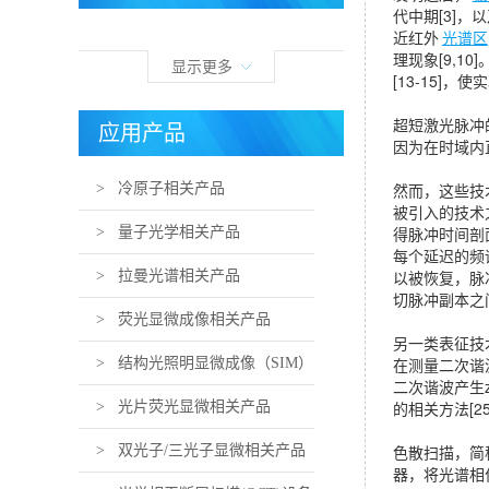
代中期[3]，
近红外
光谱区
理现象[9,10
显示更多
[13-15]
超短激光脉冲
应用产品
因为在时域内
然而，这些技
> 冷原子相关产品
被引入的技术
得脉冲时间剖
> 量子光学相关产品
每个延迟的频
以被恢复，脉
> 拉曼光谱相关产品
切脉冲副本之
> 荧光显微成像相关产品
另一类表征技
在测量二次谐
> 结构光照明显微成像（SIM）
二次谐波产生
的相关方法[25
相关产品
> 光片荧光显微相关产品
色散扫描，简称
> 双光子/三光子显微相关产品
器，将光谱相