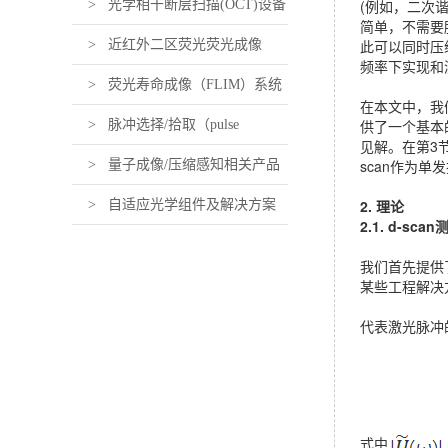
(例如，二次
> 光学相干断层扫描(OCT)设备
简单，不需要
此可以同时压
及组件
> 近红外二区荧光荧光成像
频率下实现和测
（近红外活体荧光成像）设备及
> 荧光寿命成像（FLIM）系统
在本文中，我们
供了一个基本
组件
及组件
> 脉冲选择/拾取（pulse
见解。在第3
scan作为单
picking）系统及组件
> 量子成像/压缩感知相关产品
2. 理论
> 自适应光学组件及解决方案
2.1. d-sc
我们首先提供
某些工程解决
代表激光脉冲
式中