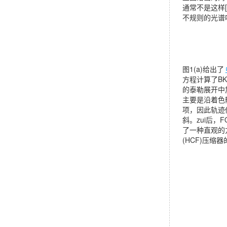
通常不是这样[
不规则的光谱
图1(a)给出了
方程计算了BK
的泰勒展开中加
主要是沿着色
项，因此轨迹
斜。zui后，
了一种直观的
(HCF)压缩器