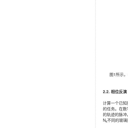
图1所示，在
2.2. 相位反演
计算一个已知
的任务。在数
的轨迹的脉冲
N
不同的玻璃
k