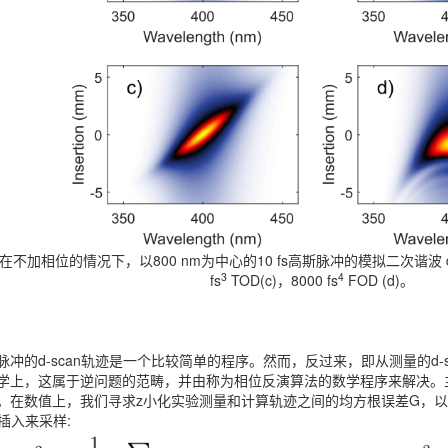
不加相位的情况下，以800 nm为中心的10 fs高斯脉冲的模拟二次谐波 d-sc
3
4
fs
TOD(c)，8000 fs
FOD (d)。
脉冲的d-scan轨迹是一个比较简单的程序。然而，反过来，即从测量的d-
学上，这属于逆问题的范畴，并由称为相位反演算法的数学程序来解决。
。在数值上，我们寻求z小化实验测量和计算轨迹之间的均方根误差G，以m =
插入来采样: