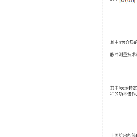
其中n为介质
脉冲测量技术
其中f表示特定
程的功率谱作
上面给出的简