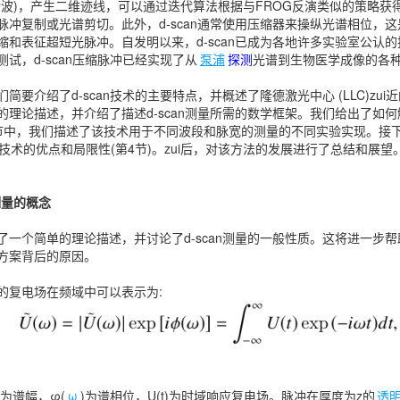
谐波)，产生二维迹线，可以通过迭代算法根据与FROG反演类似的策略获得
脉冲复制或光谱剪切。此外，d-scan通常使用压缩器来操纵光谱相位，
缩和表征超短光脉冲。自发明以来，d-scan已成为各地许多实验室公认
试，d-scan压缩脉冲已经实现了从
泵浦
探测
光谱到生物医学成像的各种应用
简要介绍了d-scan技术的主要特点，并概述了隆德激光中心 (LLC)z
的理论描述，并介绍了描述d-scan测量所需的数学框架。我们给出了如何解
节中，我们描述了该技术用于不同波段和脉宽的测量的不同实验实现。接下
发技术的优点和局限性(第4节)。zui后，对该方法的发展进行了总结和展望
an测量的概念
了一个简单的理论描述，并讨论了d-scan测量的一般性质。这将进一步
方案背后的原因。
的复电场在频域中可以表示为:
为谱幅，φ(
ω
)为谱相位，U(t)为时域响应复电场。脉冲在厚度为z的
透