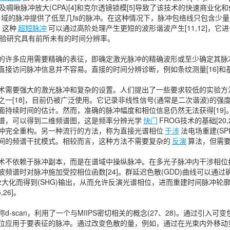
以及啁啾脉冲放大(CPA)[4]和克尔透镜锁模[5]导致了该技术的快速商业化和
域的脉冲提供了低至几fs的脉冲。在这种情况下，脉冲包络线只包含少
]。这种
超短脉冲
可以通过高阶处理产生更短的波形谐波产生[11,12]，
，使实验研究具有前所未有的时间分辨率。
的许多应用需要精确的表征，即确定激光脉冲的精确波形或至少确定其脉
直接访问脉冲信息并不容易。直接的时间分辨诊断，例如条纹测量[16]和
术需要强大的激光脉冲和复杂的设置。人们提出了一些要求较低的实验方
之一[18]，目前仍被广泛使用。它记录非线性信号(通常是二次谐波)的
面持续时间的估计。然而，准确的脉冲幅度和相位信息仍然无法获得[19]
谱，可以得到二维频谱图，这是频率分辨光学
快门
FROG技术的基础[2
冲完全重构。另一种流行的方法，称为直接光谱相位
干涉
法电场重建(SP
间的频谱干扰模式。相较而言，这种方法不需要复杂的
反演
算法，但需
术不依赖于脉冲副本，而是在谱域中操纵脉冲。在多光子脉冲内干涉相位扫描
波频谱时对脉冲施加受控相位函数[24]。群延迟色散(GDD)曲线可以通
z大化而得到(SHG)输出，从而允许反演光谱相位，进而重建时间脉冲轮廓
,26]。
d-scan，利用了一个与MIIPS密切相关的概念(27、28)。通过引入
位应用于要表征的脉冲。通过改变色散的量，例如，通过在光束内外移动