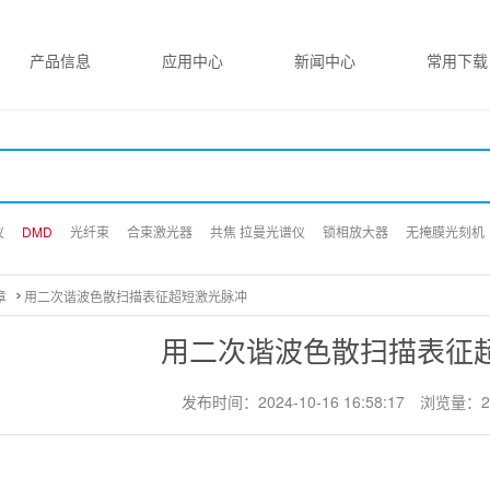
产品信息
应用中心
新闻中心
常用下载
仪
仪
仪
DMD
DMD
DMD
光纤束
光纤束
光纤束
合束激光器
合束激光器
合束激光器
共焦 拉曼光谱仪
共焦 拉曼光谱仪
共焦 拉曼光谱仪
锁相放大器
锁相放大器
锁相放大器
无掩膜光刻机
无掩膜光刻机
无掩膜光刻机
章
用二次谐波色散扫描表征超短激光脉冲
用二次谐波色散扫描表征
发布时间：2024-10-16 16:58:17
浏览量：2