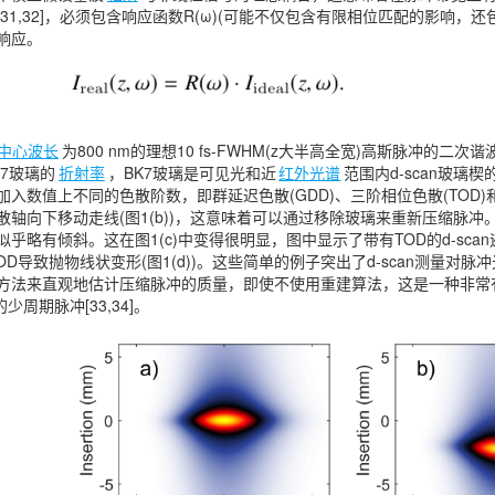
31,32]，必须包含响应函数R(ω)(可能不仅包含有限相位匹配的影响
响应。
中心波长
为800 nm的理想10 fs-FWHM(z大半高全宽)高斯脉冲的二次
7玻璃的
折射率
，BK7玻璃是可见光和近
红外光谱
范围内d-scan玻璃
入数值上不同的色散阶数，即群延迟色散(GDD)、三阶相位色散(TOD)和
散轴向下移动走线(图1(b))，这意味着可以通过移除玻璃来重新压缩脉冲
似乎略有倾斜。这在图1(c)中变得很明显，图中显示了带有TOD的d-sc
FOD导致抛物线状变形(图1(d))。这些简单的例子突出了d-scan测量对脉
方法来直观地估计压缩脉冲的质量，即使不使用重建算法，这是一种非常
的少周期脉冲[33,34]。