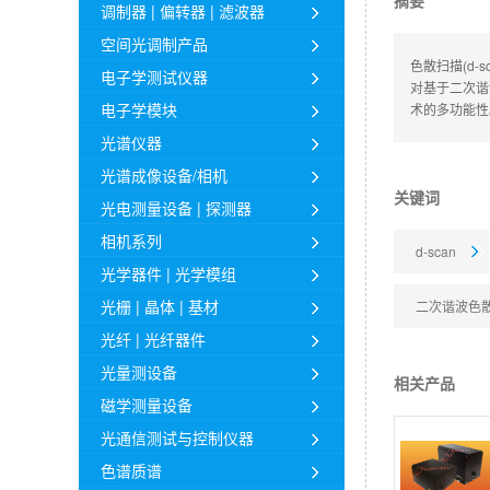
摘要
调制器 | 偏转器 | 滤波器
空间光调制产品
色散扫描(d
电子学测试仪器
对基于二次谐
电子学模块
术的多功能性
光谱仪器
光谱成像设备/相机
关键词
光电测量设备 | 探测器
相机系列
d-scan
光学器件 | 光学模组
光栅 | 晶体 | 基材
二次谐波色
光纤 | 光纤器件
光量测设备
相关产品
磁学测量设备
光通信测试与控制仪器
色谱质谱