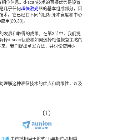
相位信息。d-scan技术的直接优势是设置
这是几乎任何
超快激光
器的基本组成部分，因
的技术。它已经在不同的目标脉冲宽度和中心
[29,30]。
ui近的发展和取得的成果。在第2节中，我们提
释d-scan轨迹和如何选择相位恢复策略的
来，我们提出单发方法，并讨论使用d-
。
帮助理解这种表征技术的优点和局限性，以及
明介质
中传播相当于将式(1)与相位项相乘: