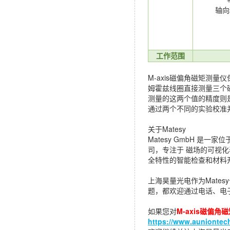
轴向
工作范围
M-axis磁偏角磁矩测量仪保
姆霍兹线圈直接测量三个磁
测量的这两个值的精度则
通过两个不同的实验校准
关于Matesy
Matesy GmbH 是一家
司，专注于 磁场的可视化
全特性的智能检查和材料
上海昊量光电作为Mate
题，都欢迎通过电话、电
如果您对
M-axis磁偏角
https://www.auniontech