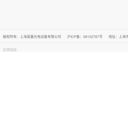
版权所有：上海昊量光电设备有限公司
沪ICP备：08102787号
地址：上海市徐
友情链接: