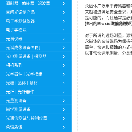
调制器 | 偏转器 | 滤波器
永磁体广泛用于传感器和
来越被迫满足安全要求，
空间光调制产品
是可能的，而且通常是必
电子学测试仪器
推出的
M-axis磁偏角磁
电子学模块
对于所谓的远场测量，源
光谱仪器
永磁体的杂散磁场为偶极
简单、快速和精确的方式
光谱成像设备/相机
以非常快速地测量、分类
光电测量设备 | 探测器
相机系列
光学器件 | 光学模组
光栅 | 晶体 | 基材
光纤 | 光纤器件
光量测设备
磁学测量设备
光通信测试与控制仪器
色谱质谱