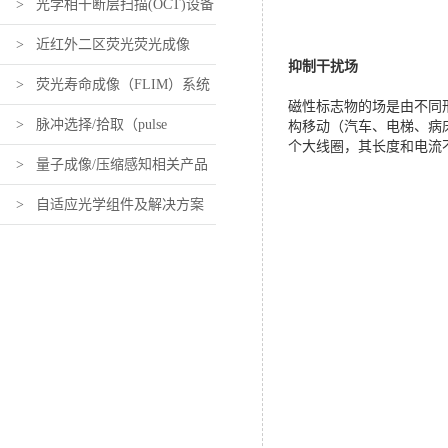
> 光学相干断层扫描(OCT)设备
及组件
> 近红外二区荧光荧光成像
抑制干扰场
（近红外活体荧光成像）设备及
> 荧光寿命成像（FLIM）系统
磁性标志物的场是由不同
构移动（汽车、电梯、病
组件
及组件
> 脉冲选择/拾取（pulse
个大线圈，其长度和电流
picking）系统及组件
> 量子成像/压缩感知相关产品
> 自适应光学组件及解决方案