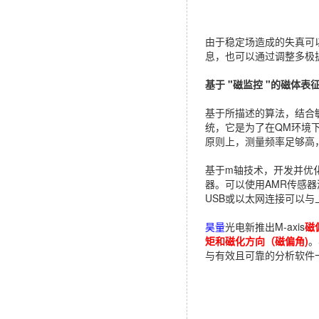
由于稳定场造成的失真可
息，也可以通过调整多极
基于 "磁监控 "的磁体表
基于所描述的算法，结合敏
统，它是为了在QM环境
原则上，测量频率足够高
基于m轴技术，开发并优
器。可以使用AMR传感器测
USB或以太网连接可以与
昊量
光电新推出M-axis
磁
矩和磁化方向（磁偏角)
。
与有效且可靠的分析软件一