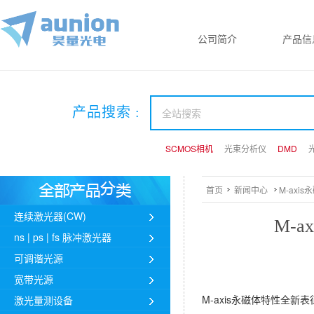
公司简介
产品信
产品搜索 :
SCMOS相机
SCMOS相机
SCMOS相机
光束分析仪
光束分析仪
光束分析仪
DMD
DMD
DMD
首页
新闻中心
M-ax
连续激光器(CW)
M-
ns | ps | fs 脉冲激光器
可调谐光源
宽带光源
M-axis永磁体特性全
激光量测设备