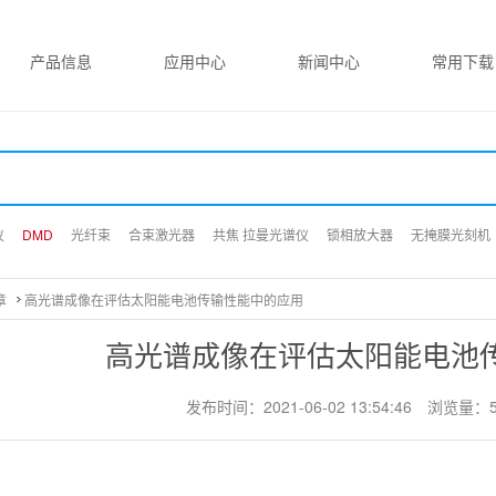
产品信息
应用中心
新闻中心
常用下载
仪
仪
仪
DMD
DMD
DMD
光纤束
光纤束
光纤束
合束激光器
合束激光器
合束激光器
共焦 拉曼光谱仪
共焦 拉曼光谱仪
共焦 拉曼光谱仪
锁相放大器
锁相放大器
锁相放大器
无掩膜光刻机
无掩膜光刻机
无掩膜光刻机
章
高光谱成像在评估太阳能电池传输性能中的应用
高光谱成像在评估太阳能电池
发布时间：2021-06-02 13:54:46
浏览量：5