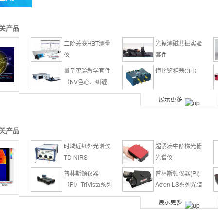
关产品
二阶关联HBT测量
光探测磁共振实验
仪
套件
量子实验教学套件
恒比鉴相器CFD
（NV色心、纠缠
光子源）-quEDU
单光子源
Scontel高效率
展示更多
QE>95%超导纳米
线单光子探测器
900~1700nm单光
可见光-近红外单光
关产品
子探测与计数一体
子探测器
时域近红外光谱仪
超紧凑中阶梯光栅
机
TD-NIRS
光谱仪
普林斯顿仪器
普林斯顿仪器(PI)
（PI）TriVista系列
Acton LS系列光谱
光谱仪
仪
单光子光谱仪
1064nm单纵模激
展示更多
光器