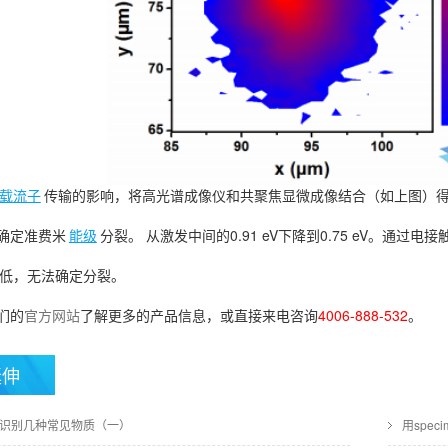
载流子
传输的影响，将高光谱成像仪和共聚焦显微成像结合（如上图）得到了
确定准费米
能级
分裂。 从激发中间的0.91 eV下降到0.75 eV。通过电
过低，无法确定分裂。
们的
官方网站
了解更多的产品信息，或直接来电咨询
4006-888-532
。
延伸
识别几种常见物质（一）
用spe