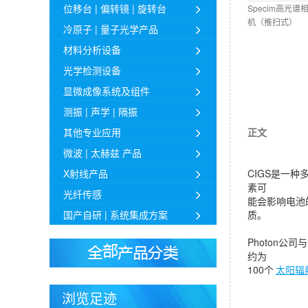
位移台 | 偏转镜 | 旋转台
Specim高光谱
机（推扫式）
冷原子 | 量子光学产品
材料分析设备
光学检测设备
显微成像系统及组件
测振 | 声学 | 隔振
其他专业应用
正文
微波 | 太赫兹 产品
X射线产品
CIGS是一
素可
光纤传感
能会影响电池
国产自研 | 系统集成方案
质。
Photon
约为
100个
太阳辐
浏览足迹