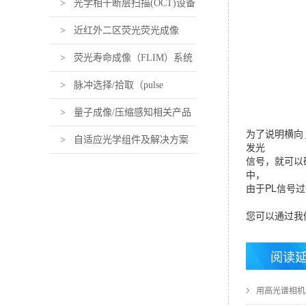
> 光学相干断层扫描(OCT)设备
及组件
> 近红外二区荧光荧光成像
（近红外活体荧光成像）设备及
> 荧光寿命成像（FLIM）系统
组件
及组件
> 脉冲选择/拾取（pulse
picking）系统及组件
> 量子成像/压缩感知相关产品
为了说明横向
> 自适应光学组件及解决方案
发光
信号，就可以
中，
由于PL信号
您可以通过我
阅读
用高光谱相机