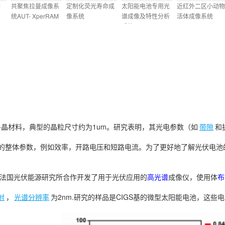
相
共聚焦拉曼成像系
定制化荧光寿命成
太阳能电池专用光
近红外二区小动物
统AUT- XperRAM
像系统
谱成像及特性分析
活体成像系统
S
系统
种多晶材料，典型的晶粒尺寸约为1um。研究表明，其光电参数（如
带隙
和
的整体参数，例如效率，开路电压和短路电流。为了更好地了解光伏电池
公司与法国光伏能源研究所合作开发了用于光伏应用的
高光谱
成像仪，使用体
布
射
，
光谱分辨率
为2nm.研究的样品是CIGS基的微型太阳能电池，这些电