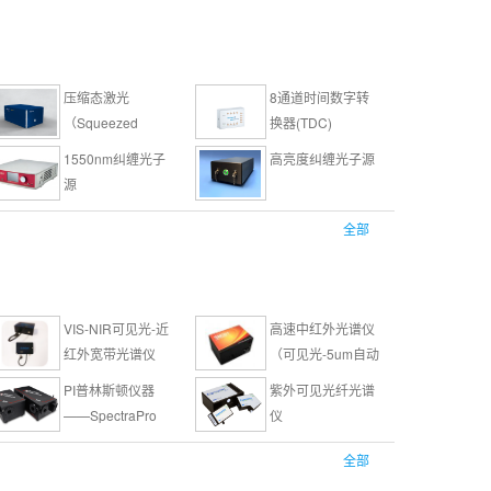
压缩态激光
8通道时间数字转
（Squeezed
换器(TDC)
Laser)
1550nm纠缠光子
高亮度纠缠光子源
源
NIR单光子探测器
900 —1700nm近
全部
模块
红外单光子探测器
Scontel超导纳米
SPADλ线阵单光子
线单光子探测器
相机
VIS-NIR可见光-近
高速中红外光谱仪
（需要制冷腔）
红外宽带光谱仪
（可见光-5um自动
接谱）
PI普林斯顿仪器
紫外可见光纤光谱
——SpectraPro
仪
HRS 系列高性能
213nm深紫外/窄
257nm深紫外/窄
全部
成像光谱仪
线宽（＜
线宽（＜