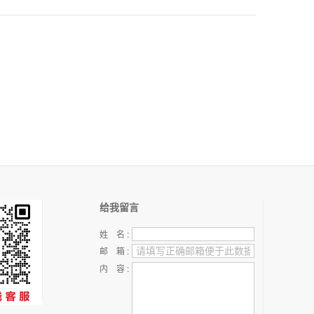
0.01pm）/单频连
0.01pm）/单频激
Skylark
830nm单纵模激光
续激光器
光器
320/349nm窄线宽
器
紫外连续激光器
给我留言
姓 名 :
邮 箱 :
内 容 :