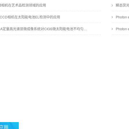
高光谱相机在艺术品检测领域的应用
瞬态荧
CCD相机在太阳能电池EL检测中的应用
Phot
Photon etc IMA定量高光谱显微成像系统对CIGS微太阳能电池不均匀性的探究
Photo
应用