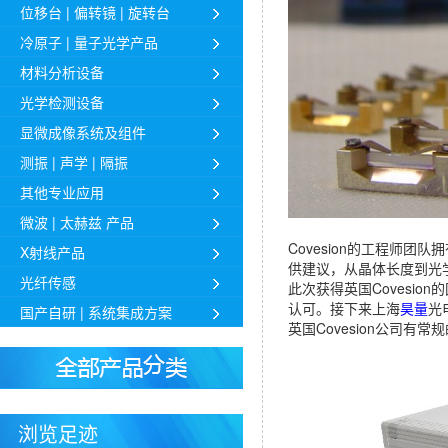
位移台 | 偏转镜 | 旋转台
冷原子 | 量子光学产品
材料分析设备
光学检测设备
显微成像系统及组件
测振 | 声学 | 隔振
其他专业应用
微波 | 太赫兹 产品
Covesion的工程师团
X射线产品
供建议，从晶体长度到光学
光纤传感
此次获得英国Covesion
认可。接下来上海
昊量
光
国产自研 | 系统集成方案
英国Covesion公司有常
浏览足迹