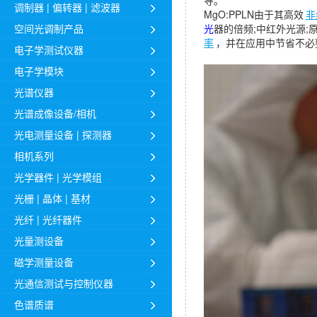
导。
调制器 | 偏转器 | 滤波器
MgO:PPLN由于其高效
非
空间光调制产品
光
器的倍频;中红外光源;原
率
，并在应用中节省不必
电子学测试仪器
电子学模块
光谱仪器
光谱成像设备/相机
光电测量设备 | 探测器
相机系列
光学器件 | 光学模组
光栅 | 晶体 | 基材
光纤 | 光纤器件
光量测设备
磁学测量设备
光通信测试与控制仪器
色谱质谱