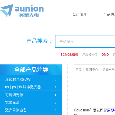
公司简介
产品信
产品搜索 :
SCMOS相机
SCMOS相机
SCMOS相机
光束分析仪
光束分析仪
光束分析仪
DMD
DMD
DMD
首页
新闻中心
昊量光电与
连续激光器(CW)
ns | ps | fs 脉冲激光器
可调谐光源
宽带光源
激光量测设备
Covesion有限公司是
周期