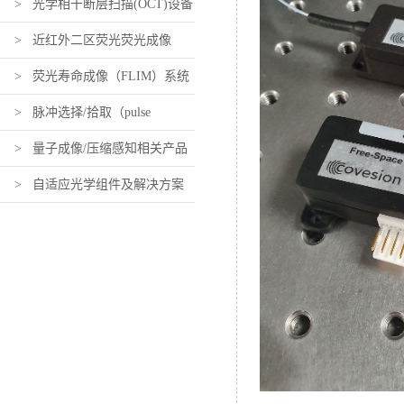
> 光学相干断层扫描(OCT)设备
及组件
> 近红外二区荧光荧光成像
（近红外活体荧光成像）设备及
> 荧光寿命成像（FLIM）系统
组件
及组件
> 脉冲选择/拾取（pulse
picking）系统及组件
> 量子成像/压缩感知相关产品
> 自适应光学组件及解决方案