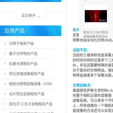
显示更多
技术背景：
应用产品
双光子/三光子荧光
定量
生物成像
需要在空间
显微成像专用空间
观察快速变化的生物活动
光调制器
> 冷原子相关产品
当前不足：
> 量子光学相关产品
当前的三维体积信息采集
的时间内同时记录多个二
> 拉曼光谱相关产品
价，并且还需要特殊的装
对于复杂的生物样品，我
> 荧光显微成像相关产品
1920x1152纯相位
转样品或者多个采集光路
液晶空间光调制器
(845Hz帧频！)
> 结构光照明显微成像（SIM）
文章创新点：
美国德克萨斯大学的Bo-J
相关产品
> 光片荧光显微相关产品
的基于相机记录的显微镜
成像系统，可以将多个不
> 双光子/三光子显微相关产品
上，所有视角在一个相机
度成像的方法还可以实现