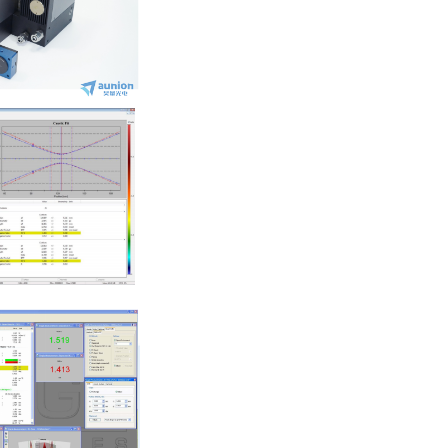
PowerCube系列 |
焦点功率和光斑分
析仪
高性价比！焦点光
斑分析仪 - AUT-
CinSpot系列
线光束测量分析仪
- CinLine系列