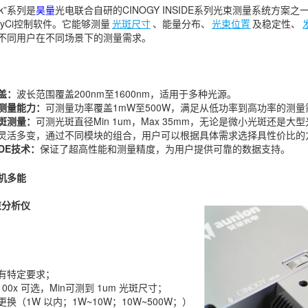
lock”系列是
昊量
光电联合自研的CINOGY INSIDE系列光束测量系统方案
yCi控制软件。它能够测量
光斑尺寸
、能量分布、
光束位置
及稳定性、
不同用户在不同场景下的测量需求。
盖：
波长范围覆盖200nm至1600nm，适用于多种光源。
测量能力：
可测量功率覆盖1mW至500W，满足从低功率到高功率的测量
斑测量：
可测光斑直径Min 1um，Max 35mm，无论是微小光斑还是
灵活多变，通过不同模块的组合，用户可以根据具体需求选择具性价比的
SIDE技术：
保证了超高性能和测量精度，为用户提供可靠的数据支持。
机多能
束分析仪
有特定要求；
100x 可选，Min可测到 1um 光斑尺寸；
换（1W 以内；1W~10W；10W~500W；）