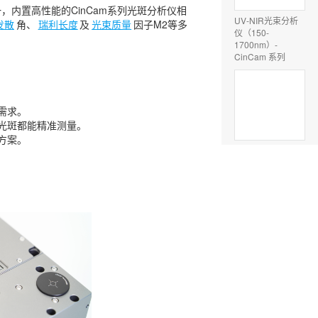
之一，内置高性能的CinCam系列光斑分析仪相
UV-NIR光束分析
发散
角、
瑞利长度
及
光束质量
因子M2等多
仪（150-
1700nm）-
CinCam 系列
需求。
大型光斑都能精准测量。
方案。
激光光束指向稳定
系统
非球面光束匀化镜-
a|TopShape