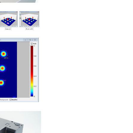
焦点光束匀化镜
（匀光片）
Building Block系
列 | 一机多能的“全
栈式”光束分析仪
NanoInsight系列 |
短焦高功率光束分
析仪