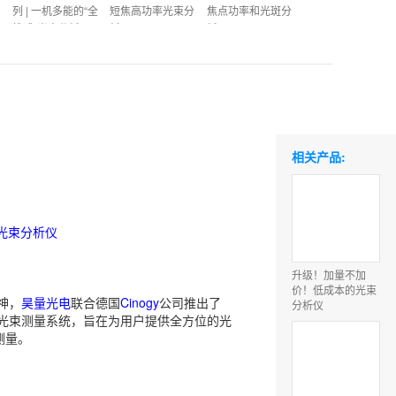
列 | 一机多能的“全
短焦高功率光束分
焦点功率和光斑分
栈式”光束分析仪
析仪
析仪
相关产品:
光束分析仪
升级！加量不加
价！低成本的光束
神，
昊量光电
联合德国
Cinogy
公司推出了
分析仪
一体的光束测量系统，旨在为用户提供全方位的光
测量。