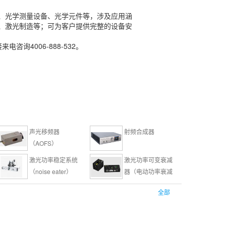
、光学测量设备、光学元件等，涉及应用涵
、激光制造等；可为客户提供完整的设备安
咨询4006-888-532。
声光移频器
射频合成器
（AOFS）
激光功率稳定系统
激光功率可变衰减
（noise eater）
器（电动功率衰减
器）
电动光功率衰减器
大孔径/高功率光隔
全部
离器
Moku:Pro数据记录
PI普林斯顿-