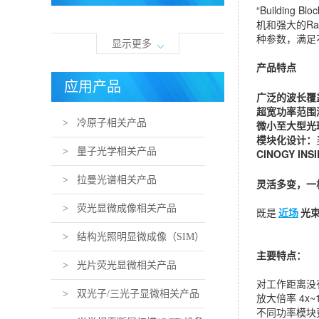
“Building B
机和强大的Ra
种参数，满足
显示更多
产品特点
应用产品
广泛的波长覆
超宽功率范围
> 冷原子相关产品
微小至大型光
模块化设计：
> 量子光学相关产品
CINOGY IN
> 拉曼光谱相关产品
灵活多变，一
> 荧光显微成像相关产品
既是
近场
光
> 结构光照明显微成像（SIM）
主要特点：
相关产品
> 光片荧光显微相关产品
对工作距离没
> 双光子/三光子显微相关产品
放大倍率 4x~
不同功率模块更