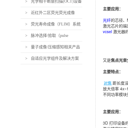
> 光学相干断层扫描(OCT)设备
主要应用：
及组件
> 近红外二区荧光荧光成像
光纤
的芯径、
（近红外活体荧光成像）设备及
> 荧光寿命成像（FLIM）系统
激光芯片的端
vcsel
激光器
组件
及组件
> 脉冲选择/拾取（pulse
picking）系统及组件
> 量子成像/压缩感知相关产品
> 自适应光学组件及解决方案
又是
焦点光束
主要特点：
对焦
距长度
放大倍率 4x~
不同功率模块更
主要应用：
3D 打印设