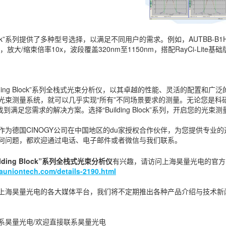
g Block”系列提供了多种型号选择，以满足不同用户的需求。例如，AUTBB-B
W，放大/缩束倍率10x，波段覆盖320nm至1150nm，搭配RayCi-Lite基
iding Block”系列全栈式光束分析仪，以其卓越的性能、灵活的配置
束测量系统，就可以几乎实现“所有”不同场景要求的测量。无论您是科研人员
中找到满足您需求的解决方案。选择“Building Block”系列，开启您的光束
作为德国CINOGY公司在中国地区的du家授权合作伙伴，为您提供专业的
何问题，都欢迎通过电话、电子邮件或者微信与我们联系。
ilding Block”系列全栈式光束分析仪
有兴趣，请访问上海昊量光电的官方
auniontech.com/details-2190.html
上海昊量光电的各大媒体平台，我们将不定期推出各种产品介绍与技术新
系昊量光电/欢迎直接联系昊量光电