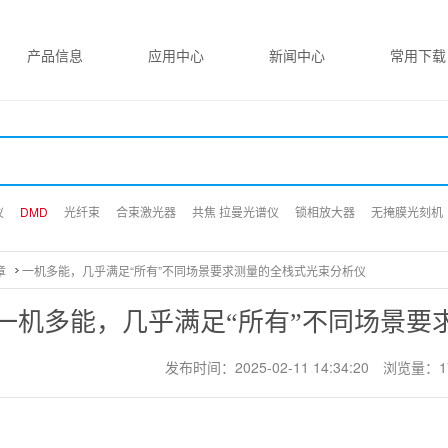
产品信息
应用中心
新闻中心
常用下载
仪
仪
仪
DMD
DMD
DMD
光纤束
光纤束
光纤束
合束激光器
合束激光器
合束激光器
共焦 拉曼光谱仪
共焦 拉曼光谱仪
共焦 拉曼光谱仪
锁相放大器
锁相放大器
锁相放大器
无掩膜光刻机
无掩膜光刻机
无掩膜光刻机
章
一机多能，几乎满足“所有”不同场景要求测量的全栈式光束分析仪
一机多能，几乎满足“所有”不同场景要
发布时间：2025-02-11 14:34:20
浏览量：1