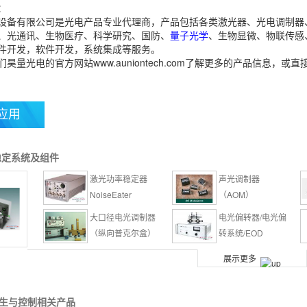
：
设备有限公司是光电产品专业代理商，产品包括各类激光器、光电调制器
、光通讯、生物医疗、科学研究、国防、
量子光学
、生物显微、物联传感
件开发，软件开发，系统集成等服务。
量光电的官方网站www.auniontech.com了解更多的产品信息，或直接来电
应用
稳定系统及组件
激光功率稳定器
声光调制器
NoiseEater
（AOM）
大口径电光调制器
电光偏转器/电光偏
（纵向普克尔盒）
转系统/EOD
Chroma短通滤光
Chroma二向色镜
展示更多
片（滤波片)
（分束镜)
激光束自动准直稳
一维/二维无串扰大
生与控制相关产品