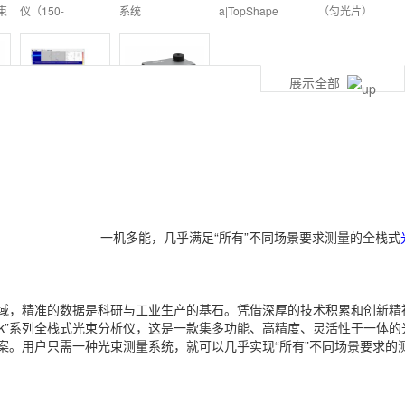
束
仪（150-
系统
a|TopShape
（匀光片）
1700nm）-
CinCam 系列
展示全部
光
线光束测量分析仪
激光功率和光斑分
- CinLine系列
析仪
一机多能，几乎满足“所有”不同场景要求测量的全栈式
域，精准的数据是科研与工业生产的基石。凭借深厚的技术积累和创新精
ng Block”系列全栈式光束分析仪，这是一款集多功能、高精度、灵活性于
案。用户只需一种光束测量系统，就可以几乎实现“所有”不同场景要求的