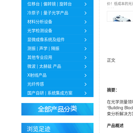
位移台 | 偏转镜 | 旋转台
价！低成本的光
分析仪
冷原子 | 量子光学产品
材料分析设备
光学检测设备
显微成像系统及组件
高性价比！焦点
测振 | 声学 | 隔振
斑分析仪 - AUT-
CinSpot系列
其他专业应用
正文
微波 | 太赫兹 产品
X射线产品
光纤传感
摘要：
国产自研 | 系统集成方案
在光学测量领
“Buildi
束分析解决方
产品概述
浏览足迹