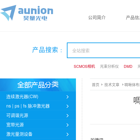
公司简介
产品信
产品搜索 :
SCMOS相机
SCMOS相机
SCMOS相机
光束分析仪
光束分析仪
光束分析仪
DMD
DMD
DMD
首页
技术文章
啁啾体布
连续激光器(CW)
ns | ps | fs 脉冲激光器
可调谐光源
宽带光源
激光量测设备