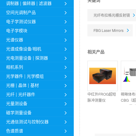
关键词
调制器 | 偏转器 | 滤波器
空间光调制产品
光纤布拉格光栅反射镜
电子学测试仪器
电子学模块
FBG Laser Mirrors
光谱仪器
光谱成像设备/相机
相关产品
光电测量设备 | 探测器
相机系列
光学器件 | 光学模组
光栅 | 晶体 | 基材
光纤 | 光纤器件
中红外FROG超短
啁啾体布
脉冲测量仪
CBG（
光量测设备
(FROGscan)
fs/ps 
磁学测量设备
光通信测试与控制仪器
色谱质谱