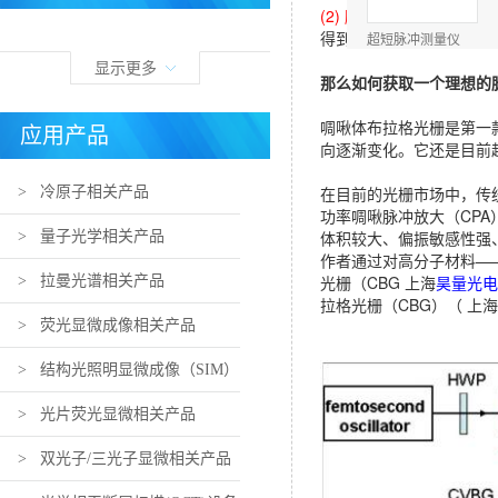
(2) 脉冲压缩器设计原理
得到了短脉冲、高功率的
超短脉冲测量仪
FROG-
显示更多
GRENOUILLES
那么如何获取一个理想的脉
啁啾体布拉格光栅是第一
应用产品
向逐渐变化。它还是目前
在目前的光栅市场中，传
> 冷原子相关产品
功率啁啾脉冲放大（CPA
通用自相关仪FR-
体积较大、偏振敏感性强
> 量子光学相关产品
103XL
作者通过对高分子材料——光敏
光栅（CBG 上海
昊量光电
> 拉曼光谱相关产品
拉格光栅（CBG）（ 上海
> 荧光显微成像相关产品
> 结构光照明显微成像（SIM）
透射式脉冲压缩光
栅 （fs/ps 脉宽压
相关产品
> 光片荧光显微相关产品
缩）
> 双光子/三光子显微相关产品