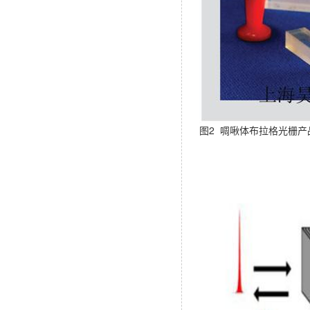
图2 啁啾体布拉格光栅产