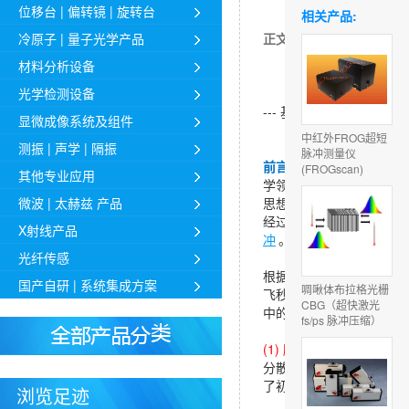
位移台 | 偏转镜 | 旋转台
相关产品:
冷原子 | 量子光学产品
正文
材料分析设备
光学检测设备
--- 基于高损伤阈值CBG
显微成像系统及组件
中红外FROG超短
测振 | 声学 | 隔振
脉冲测量仪
前言：
飞秒超快
强激光
技
(FROGscan)
其他专业应用
学领域，提出啁啾脉冲放
微波 | 太赫兹 产品
思想是：为避免放大过程
经过展宽器展宽后再进入
X射线产品
冲
。
光纤传感
根据啁啾脉冲放大原理，
国产自研 | 系统集成方案
啁啾体布拉格光栅
飞秒脉冲系统的关键技术
CBG（超快激光
中的脉冲展宽器和脉冲压
fs/ps 脉冲压缩）
(1) 脉冲展宽器设计原理
分散开，而衍射元件的放
了初始展宽，经过展宽后
浏览足迹