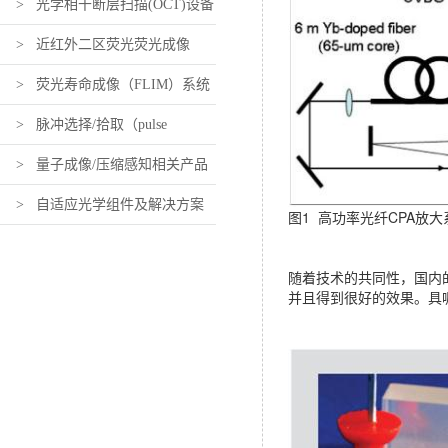
> 光学相干断层扫描(OCT)设备
及组件
> 近红外二区荧光荧光成像
高达10亿帧/秒！
超快时间拉伸光谱
（近红外活体荧光成像）设备及
> 荧光寿命成像（FLIM）系统
仪
组件
及组件
> 脉冲选择/拾取（pulse
picking）系统及组件
> 量子成像/压缩感知相关产品
> 自适应光学组件及解决方案
图1 高功率光纤CPA放
随着技术的共同性，国内
并且得到很好的效果。具