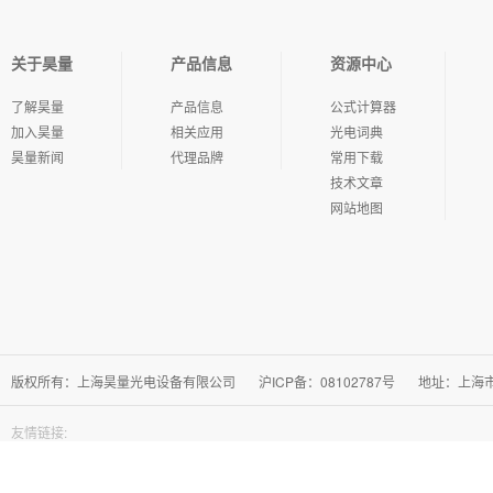
中文：光层业务保护；英文：optical traffic protec-tion
中文：光标记交换；英文：
关于昊量
产品信息
资源中心
中文：光交换；英文：optical switching
中文：光旁路；英文：optical by
了解昊量
产品信息
公式计算器
中文：片上光互连；英文：on-chip optical inter-connect
中文：光网络规划；英
加入昊量
相关应用
光电词典
昊量新闻
代理品牌
常用下载
技术文章
中文：空间全光网络；英文：space all-optical net-work
中文：空间光网络；英
网站地图
中文：光纤无线网络；英文：optical fiber-wireless network
中文：光接入网；
中文：异构光网络；英文：heterogeneous optical network
中文：软件定义无源光网络；英文：software de-fined passive optical network
版权所有：上海昊量光电设备有限公司
沪ICP备：08102787号
地址：上海市徐
中文：软件定义光网络；英文：software defined optical network
中文：弹
友情链接:
中文：全光网络；英文：all optical network
中文：光纤通信网；英文：optical f