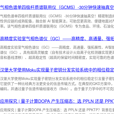
中文：热-光碳分析法；英文：thermal optical car-bon analysis
气相色谱单四极杆质谱联用仪（GCMS）-30分钟快速抽真
气相色谱单四极杆质谱联用仪（GCMS）-30分钟快速抽真空！精密制
中文：裂隙灯激光适配器；英文：laser optical ada-pter for slit lamp
中文
性供应链的成熟配备，融合新 AI 智能算法，可助您更高效、便捷地面
率。该气相色谱单四极杆质谱联用仪（GCMS）专为食品、环境、石油
中文：光学标测；英文：optical mapping
中文：不透明体；英文：optical 
计。快速真空-双腔室搭载双涡轮分子泵，区分离子源和四极杆真空区域-1ml
10^(-5)Pafg级检出限-达国际水平的EPC控制精度0.001psi，精
高精度实验室气相色谱仪（GC）——高精度、高通量、强拓
极：抗污染、使用寿命长-无冷点气质接口： ...
中文：透明体；英文：optical transparent
中文：透明剂；英文：optical cle
高精度实验室气相色谱仪（GC）——高精度、高通量、强拓展性、AI智
谱仪（GC）。具有超高灵敏度（自有技术设计火焰离子化检测器实现更
中文：组织光学特性控制；英文：controlling of tissue optical properties
音和基线漂移）、超高稳定性（超高的保留时间精密度，实现可靠的色谱
据质量）、超高分析效率（ji致的温度控制系统；“高通量”样本分析模式
中文：组织光学特性参数；英文：tissue optical properties parameter
子化检测器（FID）的精密硬件结构及算法控制，实现基线噪音与漂移远小于国
汉堡大学使用Moku实现量子密钥分发实验系统中的相位稳
C/s（正十三烷），不惧低浓度成分检测。精确的压力/流 ...
汉堡大学使用Moku实现量子密钥分发实验系统中的相位稳定引言量子密钥分
中文：地面层自适应光学系统；英文：ground layer adaptive optical system
它提供了一种比经典方法更安全的信息传输方式。在典型的QKD方案中，发
编码，并通过量子信道传输给接收方（Bob）。由于量子力学中的不可
中文：自适应光学系统；英文：adaptive optical system
听者（Eve）无法在不被Alice和Bob察觉的情况下获取或复制传输信
能够在信息不会被拦截的前提下安全传输敏感数据。目前已有多种成熟的
应用探究 | 量子计算DOPA 产生压缩态：选 PPLN 还是 PPK
密钥分发（CV-QKD）因其与现有通信基础设施（ ...
中文：多层共扼自适应光学系统；英文：multi-conjugate adaptive optical syste
应用探究 | 量子计算DOPA 产生压缩态：选 PPLN 还是 PPKTP？背景在量