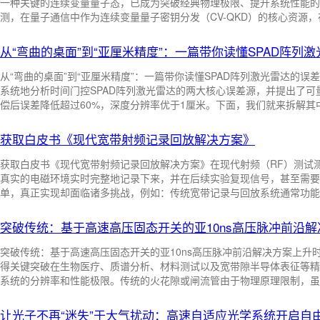
一种关键的连续变量量子态，已成为突破经典物理极限、提升系统性能的
中文：粒子光学直径；英文：particle optical dia-meter
中文：生物-光学区域；
测，在量子通信中作为连续变量量子密钥分发（CV-QKD）的核心资源
（GBS）的关键资源态。光学参量振荡（OPO）和放大（OPA）常用
如周期极化铌酸锂PPLN和周期极化磷酸氧钛钾PPKTP。周期极化晶体
中文：光学水型；英文：optical water type
中文：表观光学特性；英文：apparen
从“弯曲的桌面”到“亚厘米精度”：一篇带你读懂SPAD阵列
数。山西大学张宽收教授课题组分别使用 ...
从“弯曲的桌面”到“亚厘米精度”：一篇带你读懂SPAD阵列激光雷达的误
中文：生物-光学算法；英文：bio-optical algorithm
中文：海洋光学系泊系统；英
系统地分析时间门控SPAD阵列激光雷达的两大核心误差源，并提出了
偿后误差降低超过60%，深度分辨率优于1厘米。下面，我们就来拆解其
工作原理在深入误差分析之前，先快速理解这个系统是怎么工作的。与传统
中文：相对大气光学质量；英文：relative atmos-pheric optical mass
同，时间门控SPAD阵列不逐点累积光子直方图，而是通过时间门来“切
获取白皮书《现代宽带射频记录回放解决方案》
比如5纳秒。相机在连续的门控周期中依次打开这些窗口，每个 ...
中文：大气光学质量；英文：atmospheric optical mass
中文：光学光刻；英文
获取白皮书《现代宽带射频记录回放解决方案》在现代射频（RF）测试
真实的电磁环境实时完整地记录下来，并在后续实验复现信号，甚至需要
中文：光学参量太赫兹源；英文：optical parame-tric terahertz source
单，真正实现却面临诸多挑战，例如：传统宽带记录与回放系统通常功能
成，且无法在采集过程中进行实时处理；这类系统价格高昂，动辄需要数
停留在“先采集，再离线分析”的模式，既不灵活，也难以支持现代复杂测
突破传统：基于高速高压固态开关的亚10ns高压脉冲前沿解
中文：光整流太赫兹源；英文：optical rectification terahertz source
中文
突破传统：基于高速高压固态开关的亚10ns高压脉冲前沿解决方案上升时
中文：光学陀螺；英文：optical gyroscope
中文：光学惯性技术；英文：optical
得关键突破在生物医疗、质谱分析、材料测试以及宽带隙半导体表征等精
系统的分辨率和性能极限。传统的火花隙或闸流管由于物理原理限制，虽
命短以及高压波形不可控的缺点也无法令人忽视。昊量光电全新推出基于
中文：光学惯性导航；英文：optical inertial navi-gation
中文：光学导航；英文
沿解决方案，在实际电路中可以稳定获得低于10ns的上升沿高压输出，
让光子不再“迷失”于大气扰动：高速自适应光学系统开启自