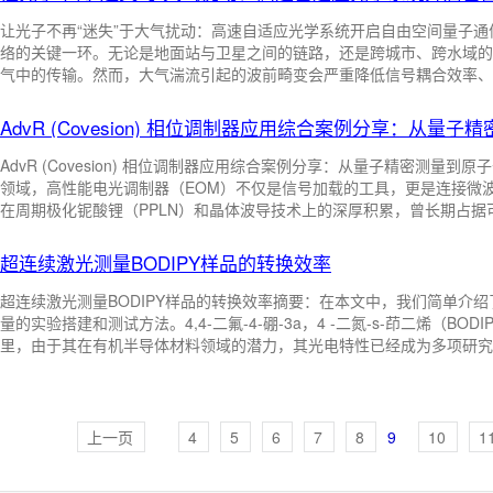
频的定制化方案。一. 为什么上升沿的陡峭度至关重要？在高压脉冲应 ...
中文：光计算；英文：optical computing
中文：光信息处理；英文：optical in
让光子不再“迷失”于大气扰动：高速自适应光学系统开启自由空间量子通
络的关键一环。无论是地面站与卫星之间的链路，还是跨城市、跨水域的
气中的传输。然而，大气湍流引起的波前畸变会严重降低信号耦合效率、
中文：光盘存储材料；英文：material of optical disc memory
大气湍流带来的波前畸变，就像夏日路面上的热浪一样，光子在这种“湍
被扭曲、模式被打乱，光束“摇摆不定”，导致单光子空间模式发生串扰、
AdvR (Covesion) 相位调制器应用综合案例分享：从
中文：体全息存储技术；英文：optical volume holographic storage
1：什么是波前畸变？—— 湍流导致规则波前变为扭
AdvR (Covesion) 相位调制器应用综合案例分享：从量子精密测
中文：超分辨率光存储技术；英文：super-resolu- tion optical storage
领域，高性能电光调制器（EOM）不仅是信号加载的工具，更是连接微波域与光
在周期极化铌酸锂（PPLN）和晶体波导技术上的深厚积累，曾长期占据
被 Hawthorn Photonics 集团收购，其品牌现已整合并以 Coves
中文：超衍射极限光存储技术；英文：ultra-diffr- action limitation optical storage
超连续激光测量BODIPY样品的转换效率
中文：髙密度光存储技术；英文：high-density optical storage
中文：光信
超连续激光测量BODIPY样品的转换效率摘要：在本文中，我们简单介绍
量的实验搭建和测试方法。4,4-二氟-4-硼-3a，4 -二氮-s-茚二烯（B
里，由于其在有机半导体材料领域的潜力，其光电特性已经成为多项研究
中文：二元光学元件；英文：binary optical element
中文：全息光学元件；英文：
测量转化效率。自制实验装置包括共聚焦显微镜，连接时间相关单光子计
的照明需要宽光谱范围来研究BODIPY衍生物的发射。在这个范围内，选
中文：光学扫描全息术；英文：optical scanning holography
中文：光锁相环
照明在MHz重复率，具有平坦的光谱覆盖从4 ...
上一页
4
5
6
7
8
9
10
1
中文：光通信地面站；英文：optical communica-tion ground station