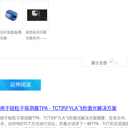
中文：椭圆芯光纤；英文：elliptical core optical fiber
中文：光纤内窥镜照射法；
中文：光纤陀螺输入轴；英文：fiber optic gyros-cope input axis
中文：光纤陀螺死区；英文：dead zone of fiber optic gyroscope
光纤准直器/耦
高性能光纤耦
合器
合器系列——
中文：惯性级光纤陀螺仪；英文：inertial grade fiber optic gyroscope
为宽谱光源打
造高效光纤耦
合解决方案
中文：战术级光纤陀螺仪；英文：tactical-level fiber optic gyroscope
展示全部
中文：三轴光纤陀螺仪；英文：three-axis fiber optic gyroscope
延伸阅读
中文：速率级光纤陀螺仪；英文：rate-level fiber optic gyroscope
中文：
中文：光子晶体光纤陀螺；英文：photonic crystal fiber optic gyroscope
用于硅粒子探测器TPA - TCT的FYLA飞秒激光解决方案
中文：布里渊型光纤陀螺；英文：Brillouin fiber optic gyroscope
用于硅粒子探测器TPA - TCT的FYLA飞秒激光解决方案摘要：在本文中，
术，对SPA的TCT方法进行对比，并重点讲述了一种TPA - TCT的实