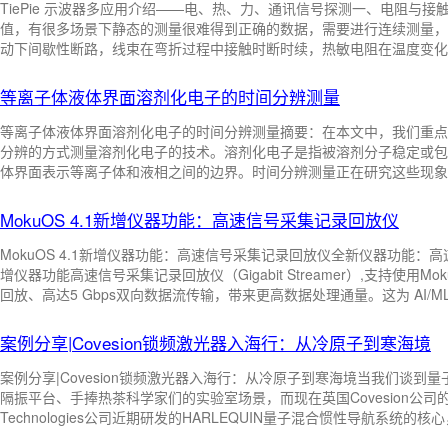
TiePie 示波器多应用介绍——电、热、力、通讯信号探测一、电阻与
中文：光纤传输系统；英文：optical fiber trans-mission system
值，有很多场景下静态的测量很难得到正确的数据，需要进行连续测量，
动下间歇性断路，线束在弯折过程中接触时断时续，热敏电阻在温度变化过
中文：光纤通信系统；英文：optical fiber commu-nication system
续的测量电阻，并绘制时间-阻值曲线。操作也非常简单，只需用测量线先短接做一
里用 Neutralize 把线阻抵消掉，然后就可以开始测量，实现边操作
等离子体液体界面溶剂化电子的时间分辨测量
中文：光纤共焦扫描干涉显微术；英文：fiber-optical confocal scanning interferen
环试验时，接触电阻是否在某个工况下突 ...
等离子体液体界面溶剂化电子的时间分辨测量摘要：在本文中，我们重点
分辨的方式测量溶剂化电子的技术。溶剂化电子是指被溶剂分子稳定或包
中文：纤维直径光学分析仪；英文：optical fiber diameter analyzer
体界面表示等离子体和液相之间的边界。时间分辨测量正在研究这些现象
转移过程或发生在该界面的其他动态行为的见解。在等离子体/液体界面
中文：光纤加速度计；英文：fiber optic accelero- meter
实验技术的组合。该装置包括等离子体源、电极和光学元件。在等离子体
MokuOS 4.1新增仪器功能：高速信号采集记录回放仪
MokuOS 4.1新增仪器功能：高速信号采集记录回放仪全新仪器功能：高速
中文：光纤光时域反射计；英文：optical fiber time- domain reflectometer
增仪器功能高速信号采集记录回放仪（Gigabit Streamer）,支持使用Mo
回放、高达5 Gbps双向数据流传输，带来更高数据处理通量。这为 AI/ML
中文：光纤菲佐干涉仪；英文：Fizeau optical fiber interferometer
频频谱实时监测等应用带来更灵活高效的解决方案。高速信号采集记录回
案例分享|Covesion锁频激光器入海行：从冷原子到寒海境
中文：光纤马赫-曾德尔干涉仪；英文：Mach- Zehnder optical fiber interferomet
案例分享|Covesion锁频激光器入海行：从冷原子到寒海境当我们谈
隔振平台、手捧热茶科学家们的实验室场景，而现在英国Covesion公司的
中文：光纤迈克耳孙干涉仪；英文：Michelson optical fiber interferometer
Technologies公司近期研发的HARLEQUIN量子混合惯性导航系
标志着量子传感器不仅能在光学平台上工作，并且能在狂野颠簸、变幻莫测的