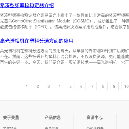
的锁频激光系统正位于Trinity House vessel的THV Galatea号前
中文：光纤萨尼亚克干涉仪；英文：Sagnac opti-cal fiber interferometer
紧凑型频率梳稳定器介绍
合P ...
紧凑型频率梳稳定器介绍昊量光电推出了一款性价比非常高的紧凑型频率梳稳
中文：光纤干涉仪；英文：optical fiber interfero-meter
中文：光纤磁光快门；英文
光器与CombOffsetStabilization Module（COSMO），成
载波包络偏移频率（fCEO）。该集成解决方案采用现成组件，结合数字锁相电
中文：光纤扭像器；英文：fiber optic inverter
中文：光纤数值孔径；英文：optica
源控制软件，仅需简单配置即可实现快速可靠的相位相干锁定，操作复杂度极
似，这类设备能生成光谱学、时钟和计量学领域至关重要的精密光谱线。
高光谱相机在塑料分选方面的应用
置。我们的解决方案 ...
中文：光纤传感网；英文：fiber optic sensor net-work
高光谱相机在塑料分选方面的应用每天，从早餐的外带咖啡杯到午后的矿
不在。然而，这些被丢弃的塑料若混合处理，不仅浪费资源，更可能造成
中文：长周期光纤光栅传感器；英文：long-period optical fiber grating sensor
再生的关键一步。今天，我们要介绍一项前沿技术——高光谱相机，它正
的“眼睛”，让分选变得又快又准。实验准备：本次实验我们采集的是五种
1.PET（聚对苯二甲酸乙二醇酯）：常见于饮料瓶、食品容器，透明轻便
中文：膜片型光纤法布里-珀罗压力传感器；英文：diaphragm-based optical fiber Fabry
1
2
3
4
5
6
7
8
9
10
中文：光纤光栅温度传感器；英文：optical fiber grating temperature sensor
中文：光纤布拉格光栅传感器；英文：optical fiber Bragg grating sensor
关于昊量
产品信息
资源中心
中文：准分布式光纤传感器；英文：quasi-distri- buted fiber optic sensor
了解昊量
产品信息
公式计算器