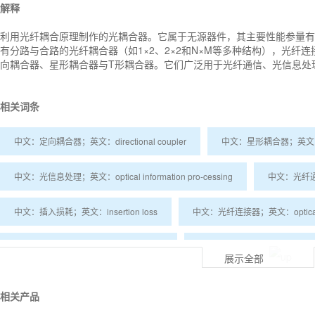
解释
利用光纤耦合原理制作的光耦合器。它属于无源器件，其主要性能参量有
有分路与合路的光纤耦合器（如1×2、2×2和N×M等多种结构），光纤
向耦合器、星形耦合器与T形耦合器。它们广泛用于光纤通信、光信息处
相关词条
中文：定向耦合器；英文：directional coupler
中文：星形耦合器；英文：sta
中文：光信息处理；英文：optical information pro-cessing
中文：光纤通信；英
中文：插入损耗；英文：insertion loss
中文：光纤连接器；英文：optical fib
中文：光耦合器；英文：optical coupler
中文：光耦合；英文：optical co
展示全部
中文：光纤耦合；英文：optical fiber coupling
中文：光纤数值孔径；英文：N
相关产品