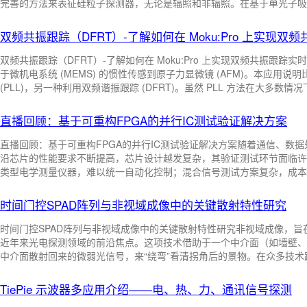
完善的方法来表征硅粒子探测器，无论是辐照和非辐照。在基于单光子吸收
中文：谐振型光纤陀螺；英文：resonant fiber optic gyroscope
率仅限于二维，因为电荷载流子是沿着探测器内激光束的整个传播路径产
本上是有限的。双光子吸收瞬态电流技术（TPA - TCT）通过利用硅
双频共振跟踪（DFRT）-了解如何在 Moku:Pro 上实现双
中文：干涉型光纤陀螺；英文：interferometric fiber optic gyroscope
子能量时，线性吸收被强烈抑制，并且电 ...
双频共振跟踪（DFRT）-了解如何在 Moku:Pro 上实现双频共振跟
中文：混偏光纤陀螺；英文：mixed polarized fiber optic gyroscope
于微机电系统 (MEMS) 的惯性传感到原子力显微镜 (AFM)。本应用
(PLL)，另一种利用双频谐振跟踪 (DFRT)。虽然 PLL 方法在大多
出现的突然相移。DFRT 通过幅度相关反馈控制克服了这一困难，提供
中文：消偏光纤陀螺；英文：depolarized fiber op-tic gyroscope
频多频锁定检测实验和PID 控制器在一个Moku:Pro设备。双频信号
直播回顾：基于可重构FPGA的并行IC测试验证解决方案
测试，并获得了积极的结 ...
中文：保偏光纤陀螺；英文：polarization-main- taining fiber optic gyroscope
直播回顾：基于可重构FPGA的并行IC测试验证解决方案随着通信、数据
沿芯片的性能要求不断提高，芯片设计越发复杂，其验证测试环节面临许
类型电学测量仪器，难以统一自动化控制；混合信号测试方案复杂，成本
中文：开环光纤陀螺；英文：open-100p fiber optic gyroscope
中文：光纤陀
溯性的要求不断提高。应对这些挑战，Liquid Instruments在11月2
决方案》线上研讨会。会上，LI应用专家Hank Long介绍了基于FPGA
时间门控SPAD阵列与非视域成像中的关键散射特性研究
中文：闭环光纤陀螺；英文：closed-100p fiber op-tic gyroscope
势，并演示了如何利用 Mo ...
时间门控SPAD阵列与非视域成像中的关键散射特性研究非视域成像，
近年来光电探测领域的前沿焦点。这项技术借助于一个中介面（如墙壁、
中文：光纤无线网络；英文：optical fiber-wireless network
中介面散射回来的微弱光信号，来“绕弯”看清拐角后的景物。在众多技术
极管）阵列的成像方法，因其具有凝视成像、高时间分辨率、设备集成度
中文：光纤通信网；英文：optical fiber telecom-munication network
一。图1：基于 TG-SPAD 阵列的非视域成像原理示意图一、 技术核
TiePie 示波器多应用介绍——电、热、力、通讯信号探测