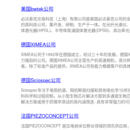
（瓯特光学）致力于为您提供一系列创新的光学组件，帮助您开
要代理商，昊量光电全面负责瑞士Optotune公司在中国
美国bwtek公司
质的产品与服务！ ...
必达泰克光电科技（上海）有限公司是美国必达泰克公司的全资
的高科技公司，集开发、研制、生产于一体。在光纤光谱仪
体激光器(HPDL)、半导体泵浦固体激光器(DPSS)、高功率光
界领先水平。公司产品服务于终端用户和OEM生产，在工业
贴牌生产和研发包括了所有主要的光电应用，从设计到生产
德国XIMEA公司
有超群的实力。对于每一个产品生产项目，我们 ...
XIMEA公司于1992年在德国成立，经过三十年的发展，德
力强劲的公司。德国XIMEA公司主营生产的高速相机，高
者。除了标准产品的提供，XIMEA公司有能力根据客户的具
制服务。近些年，XIMEA公司不断推陈出新，加速升级相机
151Mpix；高速相机，帧率达到3500+fps，还有很多的
德国Sciospec公司
更高速率，更高分辨率，更高性能的相机解决方 ...
Sciospec专注于电阻抗谱、阻抗断层扫描和其他电化学/
料科学和过程控制。从小型生物芯片解决方案到多通道生物
解决方案或用于药理学测试的高内涵筛选 -具有非常强力的可扩
医疗应用产品的核心。同时，此公司高度可定制的解决方案
球自动化组件测试应用的可扩展性达到新的水平。上海昊量光电
法国PIEZOCONCEPT公司
物医学等领域展开了深入的合作。近年来，我
法国PIEZOCONCEPT 是压电纳米位移台领域的领先供