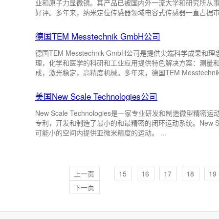
业和原子力显微镜。其产品已被国内外一流大学和研究所从
好评。多年来，纳米定位传感器领域电容式传感器一直占据
PIEZOCONCEPT经过多年研究，开发出硅基高灵敏度位置传感
定性和线性度，以满足现代显微镜技术的更高分辨率要求。法国P
德国TEM Messtechnik GmbH公司
纳米或亚纳米定位解决方案，让客户享受到市面上最高 ...
德国TEM Messtechnik GmbH公司是提供尖端科学成果和理念进行实际应用转化解决方案的一流研发企业。其为物
理，化学和医学的科研和工业应用提供特色解决方案：测量
成，激光稳定，高精度机械。多年来，德国TEM Messtechnik GmbH公司致力于基础理论研究和科研创新的TEM团队
取得的尖端成果和解决方案被多个国家引用。德国TEM Messtechnik GmbH公司在电子元件，模拟和数字方案，OEM
板块，模块化系统或独立装置等方面不断取得新进展，并为
美国New Scale Technologies公司
路控制等仪器设备 ...
New Scale Technologies是一家专业研发和制造
专利，开发和制造了最小的和最精密的闭环运动系统。New S
可能小的空间内提供亚微米精度的运动。 ...
上一页
15
16
17
18
19
下一页