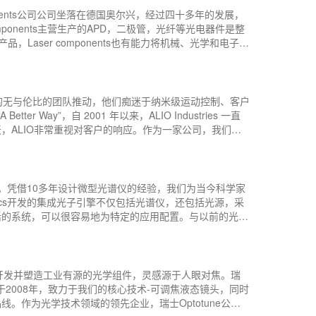
Components公司公司坐落在德国奥尔兴，经过四十多年的发展，
ponents主营生产的APD，二极管，光纤等光电器件是整
产品，Laser components也有能力将机械、光学和电子领
定制服务。德国Laser Components的目标是为客
户提供一个物美价廉的光电器件和光电探测解决方案，我们与他们在全方位的产品上建立深度合作，目 ...
出工程师组成的无与伦比的团队推动，他们痴迷于纳米级运动控制、客户
 Way”，自 2001 年以来，ALIO Industries 一直
，ALIO非常重视对客户的响应。作为一家公司，我们一
，这在需要超精确和可靠的运动控制时是无法比拟的。与
定、全球认可和受人尊敬的品牌合作，为各种行业领先客户
新的水平。凭借10多年设计微型光谱仪的经验，我们为当今科学家
onics开发的集成光子引擎不仅包括光谱仪，还包括光源，采
活的系统，可以很容易地为特定的应用配置。与以前的光谱
领域开辟了许多新的应用。Avenir Photonics成
hotonics公司在中国地区的主要代理商，昊量光电全面负责
客户开发并塑造工业有源的光学组件，灵感源于人眼对焦。瑞
AG)成立于2008年，致力于我们的核心技术-可调焦液态镜头，同时
。作为光学技术领域的领先企业，瑞士Optotune公司