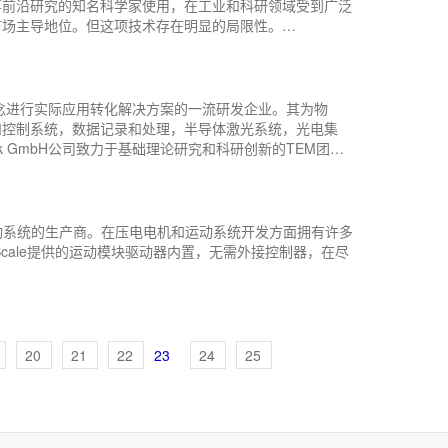
事前沿研究的知名科学家使用，在工业和科研领域受到广泛
市场主导地位。但这项技术存在明显的局限性。
器（Silicon HR）技术，Si-HR传感器可以实现更高的稳
IEZOCONCEPT的目标是为客户提供一个物美价廉的
和控制系统，数据记录和处理，半导体激光系统，光电集
工业和科研用户提供有效的测量、工业控制及激光稳频、光
微型精密运动系统的生产商。在压电电机和运动系统开发方面拥有许多
cale提供的运动模块驱动器内置，无需外接控制器，在尽
20
21
22
23
24
25