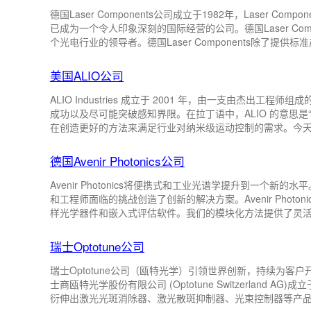
德国Laser Components公司成立于1982年，Laser 
已成为一个令人印象深刻的国际经营的公司。德国Laser Com
个光电行业的领导者。德国Laser Components除了提供标准
域的知识整合在一起，在短时间内完成复杂的任务。提供特定的OEM
美国ALIO公司
ALIO Industries 成立于 2001 年，由一支由杰
成功以及尽可能突破感知界限。在拉丁语中，ALIO 的意思是“A Better
在创造更好的方法来满足行业对纳米级运动控制的需求。今天
直专注于纳米级精度，因此我们拥有声誉、知识库和稳定性
ALIO 作为您的合作伙伴，您将与一个强大、完善、财务稳
德国Avenir Photonics公司
提供服务 ...
Avenir Photonics将便携式和工业光谱学提升到一个
和工程师面临的挑战创造了创新的解决方案。Avenir Phot
样光学器件和嵌入式评估软件。我们的模块化方法提供了灵
仪不同，我们的解决方案专门针对便携式和工业设备的要求，并在这些
立于2021年，位于德国南部的雷根斯堡。作为德国Avenir P
瑞士Optotune公司
Aveni ...
瑞士Optotune公司（瓯特光学）引领世界创新，持续为
士商瓯特光学股份有限公司 (Optotune Switzerland 
衍伸出激光光斑消除器、激光散斑抑制器、光束控制器等产品线