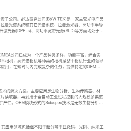
发具有创新功能的产品。作为瑞士Optotune公司的主
的市场拓展与客户服务。昊量光电将一如既往地为客户提供优
子公司。必达泰克公司(B&W TEK)是一家主营光电产品
、拉曼光谱系统和其它光谱系统、拉曼激光器、高功率半导
纤激光器(DPFLs)、高功率宽带光源(SLD)等方面均处于世
、仪器、医疗激光和光通讯等领域具有广泛的应用。它的
的整体服务和为生产和终端用户快速提供样机的能力方面具
国XIMEA公司已成为一个产品种类多样，功能丰富，综合实
分辨率相机，高光谱相机等种类的相机是整个相机行业的领导
体应用，在短时间内完成复杂的任务，提供特定的OEM定
产品性能，目前他们生产的X射线相机，最高分辨率可达
突破不一一列举，德国XIMEA公司的目标一直是为客户提供一个
分析技术的解决方案。主要应用是生物分析、生物传感器、材
芯片读取器，再到用于全自动工业过程控制的大规模多渠道
产性。OEM模块形式的Sciospec技术是无数生物分析和
可实现交钥匙研究，为下一代半导体制造提供动力，并使全
设备有限公司与德国sciospec公司在生物阻抗测量，生
们支持了国内 ...
应商，其应用领域包括但不限于超分辨率显微镜、光阱、纳米工